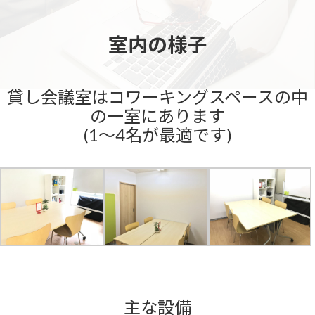
コ
ナ
ン
ビ
テ
ゲ
室内の様子
ン
ー
ツ
シ
へ
ョ
ス
ン
貸し会議室はコワーキングスペースの中
キ
に
の一室にあります
ッ
移
(1〜4名が最適です
)
プ
動
主な設備