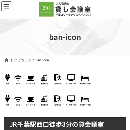
コ
ナ
ン
ビ
テ
ゲ
ン
ー
ツ
シ
へ
ョ
ban-icon
ス
ン
キ
に
ッ
移
プ
動
トップページ
ban-icon
JR千葉駅西口徒歩3分の貸会議室